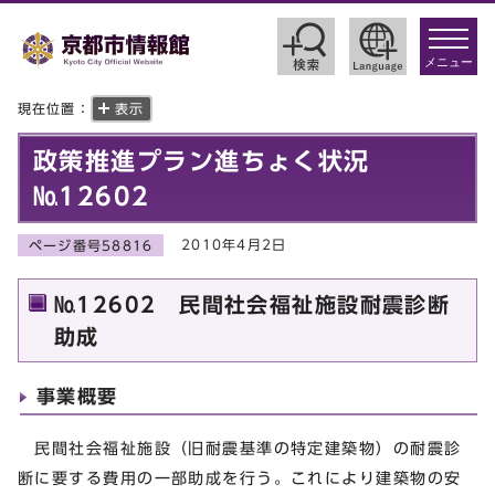
toggle
navigat
メニュー
現在位置：
表示
政策推進プラン進ちょく状況
№12602
2010年4月2日
ページ番号58816
№12602 民間社会福祉施設耐震診断
助成
事業概要
民間社会福祉施設（旧耐震基準の特定建築物）の耐震診
断に要する費用の一部助成を行う。これにより建築物の安