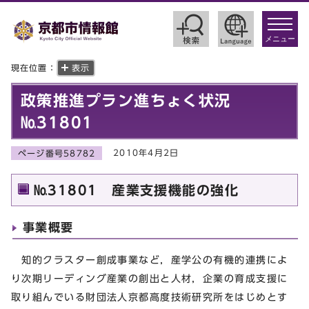
toggle
navigat
メニュー
現在位置：
表示
政策推進プラン進ちょく状況
№31801
2010年4月2日
ページ番号58782
№31801 産業支援機能の強化
事業概要
知的クラスター創成事業など，産学公の有機的連携によ
り次期リーディング産業の創出と人材，企業の育成支援に
取り組んでいる財団法人京都高度技術研究所をはじめとす