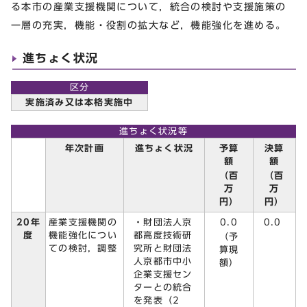
る本市の産業支援機関について，統合の検討や支援施策の
一層の充実，機能・役割の拡大など，機能強化を進める。
進ちょく状況
区分
実施済み又は本格実施中
進ちょく状況等
予算
決算
年次計画
進ちょく状況
額
額
（百
（百
万
万
円）
円）
・財団法人京
0.0
20年
産業支援機関の
0.0
都高度技術研
度
機能強化につい
（予
究所と財団法
ての検討，調整
算現
人京都市中小
額）
企業支援セン
ターとの統合
を発表（2