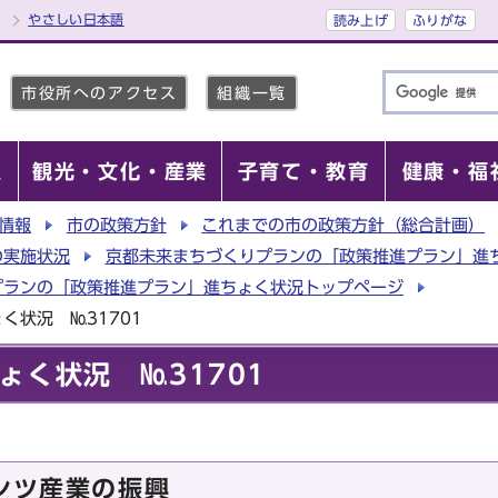
やさしい日本語
読み上げ
ふりがな
市役所へのアクセス
組織一覧
報
観光・文化・産業
子育て・教育
健康・福
情報
市の政策方針
これまでの市の政策方針（総合計画）
の実施状況
京都未来まちづくりプランの「政策推進プラン」進
プランの「政策推進プラン」進ちょく状況トップページ
く状況 №31701
ょく状況 №31701
テンツ産業の振興