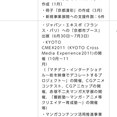
作成（1月）
・冊子「京都漫彩」の作成（3月）
・新規事業展開への支援件数：6件
・ジャパン・エキスポ（フラン
進
ス・パリ）への「京都市ブース」
出展（6月30日～7月3日）
・KYOTO
CMEX2011（KYOTO Cross
Media Experience2011)の開
催（10月～11
月）
（「マチデコ・インターナショナ
ル～街を映像でデコレートするプ
ロジェクト～」の開催，CGアニメ
コンテスト，CGアニカップの開
催，赤塚不二夫マンガ大学展の開
催，「響創塾～マンガ・アニメ等
クリエイター育成塾～」の開催
等）
・マンガコンテンツ活用推進事業