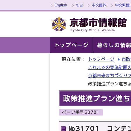
English
한글
中文簡体
中文繁體
トップページ
暮らしの情
現在位置：
トップページ
市政
これまでの実施計画
京都未来まちづくり
政策推進プラン進ちょ
政策推進プラン進ち
ページ番号58781
№31701 コン