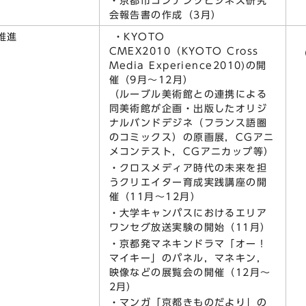
・京都市コンテンツビジネス研究
会報告書の作成（3月）
推進
・KYOTO
CMEX2010（KYOTO Cross
Media Experience2010)の開
催（9月～12月）
（ルーブル美術館との連携による
同美術館が企画・出版したオリジ
ナルバンドデジネ（フランス語圏
のコミックス）の原画展，CGアニ
メコンテスト，CGアニカップ等）
・クロスメディア時代の未来を担
うクリエイター育成実践講座の開
催（11月～12月）
・大学キャンパスにおけるエリア
ワンセグ放送実験の開始（11月）
・京都発マネキンドラマ「オー！
マイキー」のパネル，マネキン，
映像などの展覧会の開催（12月～
2月）
・マンガ「京都きものだより」の