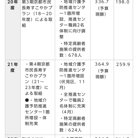
・地域介護予
336.7
20年
第3期京都市民
198.0
防推進センタ
度
長寿すこやかプ
（予算
ー1箇所増
ラン（18～20
現額）
設，推進セン
年度）による取
ター職員2名
組
体制に向け調
整
・特定高齢者
施策の提供者
数：678人
・第4期京都
・地域介護予
364.9
21年
259.9
市民長寿す
防推進センタ
度
（予算
こやかプラ
ー1箇所増設
現額）
ン（21～
(伏見区，11
23年度）に
月)
よる取組
・全推進セン
●・地域介
ターで職員2
護予防推進
名体制に充実
センター1箇
（4月）
所増設・体
・特定高齢者
制充実
施策の提供者
数：624人