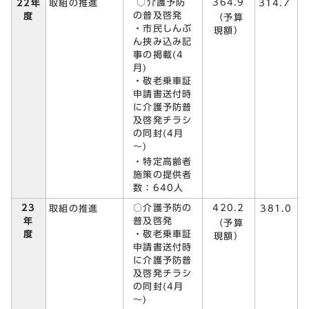
○介護予防
364.9
22年
取組の推進
314.7
の普及啓発
度
（予算
・市民しんぶ
現額）
ん挟み込み記
事の掲載(4
月)
・敬老乗車証
申請書送付時
に介護予防普
及啓発チラシ
の同封(4月
～)
・特定高齢者
施策の提供者
数：640人
23
○介護予防の
420.2
取組の推進
381.0
年
普及啓発
（予算
度
・敬老乗車証
現額）
申請書送付時
に介護予防普
及啓発チラシ
の同封(4月
～)