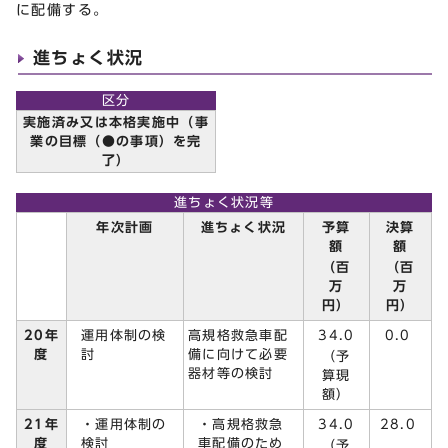
に配備する。
進ちょく状況
区分
実施済み又は本格実施中（事
業の目標（●の事項）を完
了）
進ちょく状況等
予算
決算
年次計画
進ちょく状況
額
額
（百
（百
万
万
円）
円）
運用体制の検
34.0
20年
高規格救急車配
0.0
討
度
備に向けて必要
（予
器材等の検討
算現
額）
・運用体制の
・高規格救急
34.0
21年
28.0
検討
車配備のため
度
（予