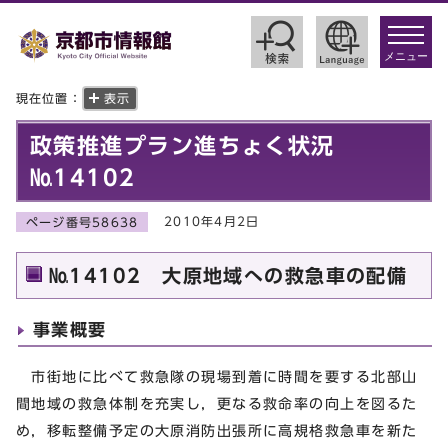
toggle
navigat
メニュー
現在位置：
表示
政策推進プラン進ちょく状況
№14102
2010年4月2日
ページ番号58638
№14102 大原地域への救急車の配備
事業概要
市街地に比べて救急隊の現場到着に時間を要する北部山
間地域の救急体制を充実し，更なる救命率の向上を図るた
め，移転整備予定の大原消防出張所に高規格救急車を新た