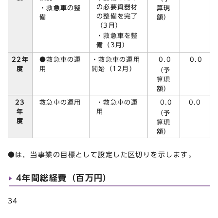
の必要資器材
・救急車の整
算現
の整備を完了
備
額）
（3月）
・救急車を整
備（3月）
●救急車の運
22年
・救急車の運用
0.0
0.0
用
度
開始（12月）
（予
算現
額）
23
救急車の運用
・救急車の運
0.0
0.0
年
用
（予
度
算現
額）
●は，当事業の目標として設定した区切りを示します。
4年間総経費（百万円）
34