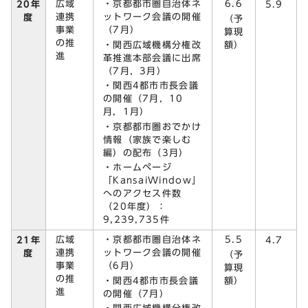
広域
・京都都市圏自治体ネ
6.6
20年
5.9
連携
ットワーク会議の開催
度
（予
事業
（7月）
算現
の推
・関西広域機構分権改
額）
進
革推進本部会議に出席
（7月，3月）
・関西4都市市長会議
の開催（7月，10
月，1月）
・京都都市圏おでかけ
情報（家族で楽しむ
編）の配布（3月）
・ホームページ
「KansaiWindow」
へのアクセス件数
（20年度）：
9,239,735件
広域
・京都都市圏自治体ネ
5.5
21年
4.7
連携
ットワーク会議の開催
度
（予
事業
（6月）
算現
の推
・関西4都市市長会議
額）
進
の開催（7月）