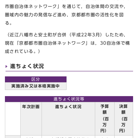
市圏自治体ネットワーク」を通じて，自治体間の交流や，
圏域内の魅力の発信など進め，京都都市圏の活性化を図
る。
（近江八幡市と安土町が合併（平成22年3月）したため，
現在「京都都市圏自治体ネットワーク」は，30自治体で構
成されている。）
進ちょく状況
区分
実施済み又は本格実施中
進ちょく状況等
予算
決算
年次計画
進ちょく状況
額
額
（百
（百
万
万
円）
円）