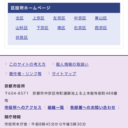
区役所ホームページ
北区
上京区
左京区
中京区
東山区
山科区
下京区
南区
右京区
西京区
伏見区
このサイトの考え方
個人情報の取扱い
著作権・リンク等
サイトマップ
京都市役所
〒604-8571 京都市中京区寺町通御池上る上本能寺前町488番
地
市役所へのアクセス
組織一覧
各部署へのお問い合わせ
開庁時間
市役所本庁舎：午前8時45分から午後5時30分