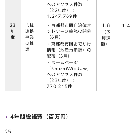
へのアクセス件数
（22年度）：
1,247,769件
23
広域
・京都都市圏自治体ネ
1.8
1.4
年
連携
ットワーク会議の開催
（予
度
事業
（6月）
算現
の推
・京都都市圏おでかけ
額）
進
情報（地産地消編）の
配布（3月）
・ホームページ
「KansaiWindow」
へのアクセス件数
（23年度）：
770,245件
4年間総経費（百万円）
25