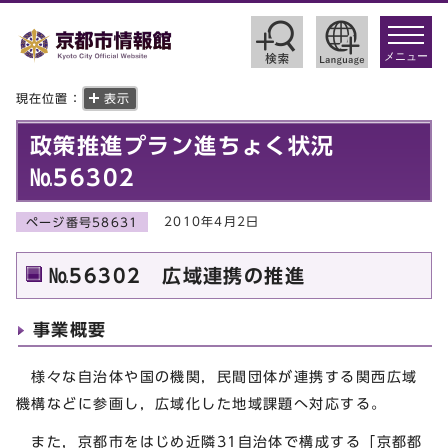
toggle
navigat
メニュー
現在位置：
表示
政策推進プラン進ちょく状況
№56302
2010年4月2日
ページ番号58631
№56302 広域連携の推進
事業概要
様々な自治体や国の機関，民間団体が連携する関西広域
機構などに参画し，広域化した地域課題へ対応する。
また，京都市をはじめ近隣31自治体で構成する「京都都