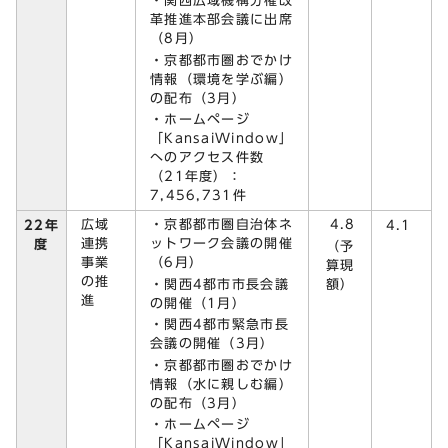
・関西広域機構分権改
革推進本部会議に出席
（8月）
・京都都市圏おでかけ
情報（環境を学ぶ編）
の配布（3月）
・ホームページ
「KansaiWindow」
へのアクセス件数
（21年度）：
7,456,731件
広域
・京都都市圏自治体ネ
4.8
22年
4.1
連携
ットワーク会議の開催
度
（予
事業
（6月）
算現
の推
・関西4都市市長会議
額）
進
の開催（1月）
・関西4都市緊急市長
会議の開催（3月）
・京都都市圏おでかけ
情報（水に親しむ編）
の配布（3月）
・ホームページ
「KansaiWindow」