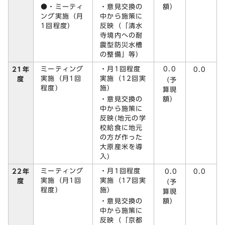
●・ミーティ
・意見交換の
額）
ング実施（月
中から施策に
1回程度）
反映（「清水
寺境内への耐
震型防災水槽
の整備」等）
ミーティング
・月1回程度
0.0
21年
0.0
実施（月1回
実施（12回実
度
（予
程度）
施）
算現
・意見交換の
額）
中から施策に
反映(地元の学
校給食に地元
の方が作った
大原産米を導
入)
ミーティング
・月1回程度
22年
0.0
0.0
実施（月1回
実施（17回実
度
（予
程度）
施）
算現
・意見交換の
額）
中から施策に
反映（「京都