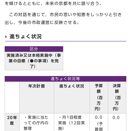
を傾けるとともに，未来の京都を共に語り合う。
この対話を通じて，市民の思いや知恵をしっかりと引き
出し，今後の市政運営に反映させる。
進ちょく状況
区分
実施済み又は本格実施中（事
業の目標（●の事項）を完
了）
進ちょく状況等
予算
決算
年次計画
進ちょく状況
額
額
（百
（百
万
万
円）
円）
・実施に当た
・月1回程度
0.0
20年
0.0
っての庁内の
実施（12回実
度
（予
整理
施）
算現