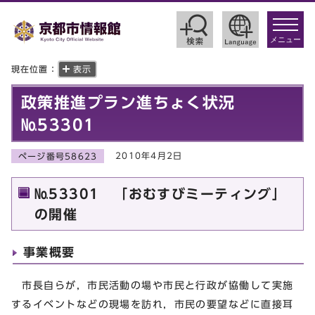
toggle
navigat
メニュー
現在位置：
表示
政策推進プラン進ちょく状況
№53301
2010年4月2日
ページ番号58623
№53301 「おむすびミーティング」
の開催
事業概要
市長自らが，市民活動の場や市民と行政が協働して実施
するイベントなどの現場を訪れ，市民の要望などに直接耳