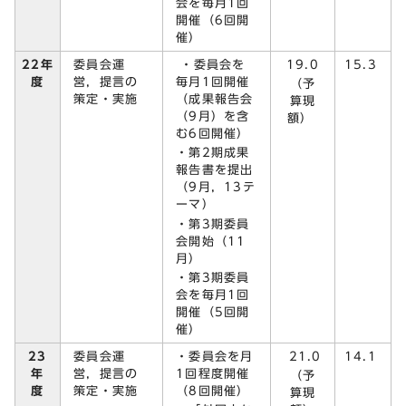
会を毎月1回
開催（6回開
催）
委員会運
・委員会を
19.0
22年
15.3
営，提言の
毎月1回開催
度
（予
策定・実施
（成果報告会
算現
（9月）を含
額）
む6回開催）
・第2期成果
報告書を提出
（9月，13テ
ーマ）
・第3期委員
会開始（11
月）
・第3期委員
会を毎月1回
開催（5回開
催）
23
委員会運
・委員会を月
21.0
14.1
年
営，提言の
1回程度開催
（予
度
策定・実施
（8回開催）
算現