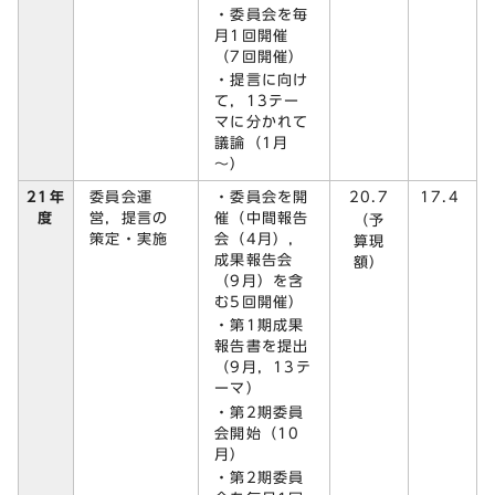
・委員会を毎
月1回開催
（7回開催）
・提言に向け
て，13テー
マに分かれて
議論（1月
～）
委員会運
・委員会を開
20.7
21年
17.4
営，提言の
催（中間報告
度
（予
策定・実施
会（4月），
算現
成果報告会
額）
（9月）を含
む5回開催）
・第1期成果
報告書を提出
（9月，13テ
ーマ）
・第2期委員
会開始（10
月）
・第2期委員