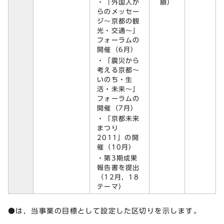
・「外国人か
額）
らのメッセー
ジ～京都の観
光・交通～」
フォーラムの
開催（6月）
・「震災から
考える京都～
いのち・生
活・未来～」
フォーラムの
開催（7月）
・「京都未来
まつり
2011」の開
催（10月）
・第3期成果
報告書を提出
（12月，18
テーマ）
●は，当事業の目標として設定した区切りを示します。