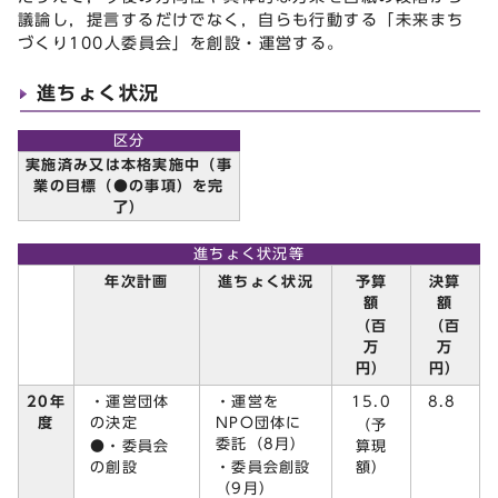
議論し，提言するだけでなく，自らも行動する「未来まち
づくり100人委員会」を創設・運営する。
進ちょく状況
区分
実施済み又は本格実施中（事
業の目標（●の事項）を完
了）
進ちょく状況等
予算
決算
年次計画
進ちょく状況
額
額
（百
（百
万
万
円）
円）
・運営団体
・運営を
15.0
20年
8.8
の決定
NPO団体に
度
（予
委託（8月）
●・委員会
算現
の創設
・委員会創設
額）
（9月）