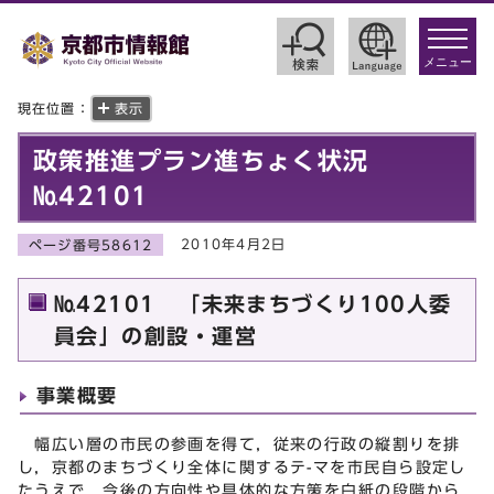
toggle
navigat
メニュー
現在位置：
表示
政策推進プラン進ちょく状況
№42101
2010年4月2日
ページ番号58612
№42101 「未来まちづくり100人委
員会」の創設・運営
事業概要
幅広い層の市民の参画を得て，従来の行政の縦割りを排
し，京都のまちづくり全体に関するテ-マを市民自ら設定し
たうえで，今後の方向性や具体的な方策を白紙の段階から