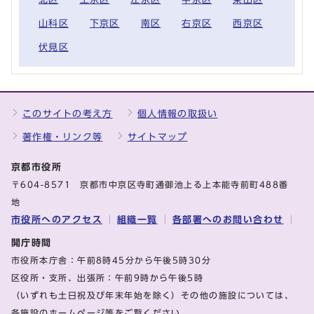
山科区
下京区
南区
右京区
西京区
伏見区
このサイトの考え方
個人情報の取扱い
著作権・リンク等
サイトマップ
京都市役所
〒604-8571 京都市中京区寺町通御池上る上本能寺前町488番
地
市役所へのアクセス
組織一覧
各部署へのお問い合わせ
開庁時間
市役所本庁舎：午前8時45分から午後5時30分
区役所・支所、出張所：午前9時から午後5時
（いずれも土日祝及び年末年始を除く）その他の施設については、
各施設のホームページ等をご覧ください。