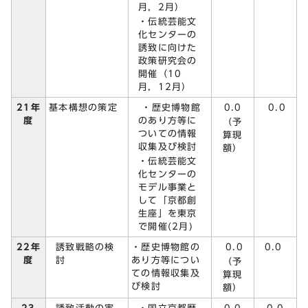
月，2月）
・伝統芸能文
化センターの
誘致に向けた
政策研究会の
開催（10
月，12月）
・歴史博物館
0.0
21年
基本構想の策定
0.0
のあり方等に
度
（予
ついての情報
算現
収集及び検討
額）
・伝統芸能文
化センターの
モデル事業と
して「京都創
生座」を東京
で開催(2月)
誘致戦略の検
0.0
22年
・歴史博物館の
0.0
討
度
あり方等につい
（予
ての情報収集及
算現
び検討
額）