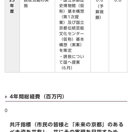
23
誘致活動の実
・国立京都歴
0.0
0.0
年
施
史博物館（仮
（予
度
称）基本構想
算現
（第1次提
額）
案）及び国立
京都伝統芸能
文化センター
（仮称）基本
構想（素案）
を策定
・誘致につい
て国へ提案
（6月）
4年間総経費（百万円）
0
共汗指標（市民の皆様と「未来の京都」のある
べき姿を共有し，共にその実現を目指すため，