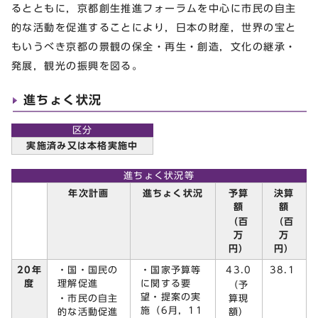
るとともに，京都創生推進フォーラムを中心に市民の自主
的な活動を促進することにより，日本の財産，世界の宝と
もいうべき京都の景観の保全・再生・創造，文化の継承・
発展，観光の振興を図る。
進ちょく状況
区分
実施済み又は本格実施中
進ちょく状況等
予算
決算
年次計画
進ちょく状況
額
額
（百
（百
万
万
円）
円）
・国・国民の
・国家予算等
43.0
20年
38.1
理解促進
に関する要
度
（予
望・提案の実
・市民の自主
算現
施（6月，11
的な活動促進
額）