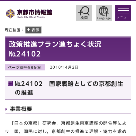
toggle
navigat
メニュー
現在位置：
表示
政策推進プラン進ちょく状況
№24102
2010年4月2日
ページ番号58606
№24102 国家戦略としての京都創生
の推進
事業概要
「日本の京都」研究会，京都創生東京講座の開催等によ
り，国，国民に対し，京都創生の推進に理解・協力を求め