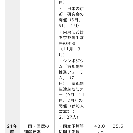
月）
・「日本の京
都」研究会の
開催（6月，
9月，1月）
・東京におけ
る京都創生講
座の開催
（11月，3
月）
・シンポジウ
ム「京都創生
推進フォーラ
ム」（7
月），京都創
生連続セミナ
ー（9月，11
月，2月）の
開催（参加人
数累計：
2,127人）
・国・国民の
・国家予算等
43.0
21年
35.5
理解促進
に関する提
度
（予