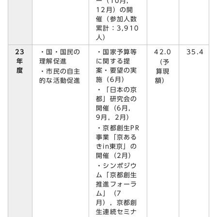
ー（10月，
12月）の開
催（参加人数
累計：3,910
人）
23
・国・国民の
・国家予算等
42.0
35.4
年
理解促進
に関する提
（予
度
案・要望の実
・市民の自主
算現
施（6月）
的な活動促進
額）
・「日本の京
都」研究会の
開催（6月，
9月，2月）
・京都創生PR
事業「京ある
きin東京」の
開催（2月）
・シンポジウ
ム「京都創生
推進フォーラ
ム」（7
月），京都創
生連続セミナ