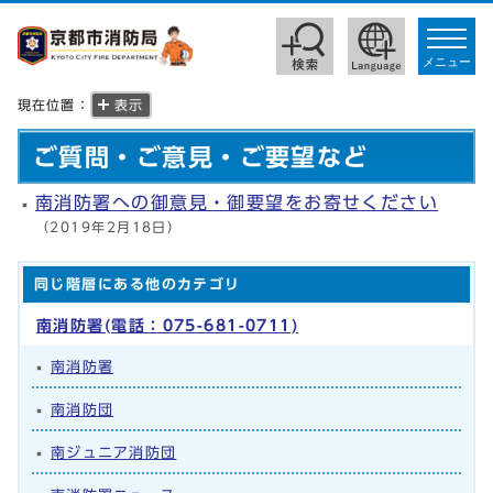
toggle
navigat
メニュー
現在位置：
表示
ご質問・ご意見・ご要望など
南消防署への御意見・御要望をお寄せください
（2019年2月18日）
同じ階層にある他のカテゴリ
南消防署(電話：075-681-0711)
南消防署
南消防団
南ジュニア消防団