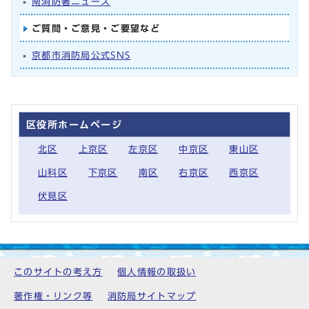
南消防署ニュース
ご質問・ご意見・ご要望など
京都市消防局公式SNS
区役所ホームページ
北区
上京区
左京区
中京区
東山区
山科区
下京区
南区
右京区
西京区
伏見区
このサイトの考え方
個人情報の取扱い
著作権・リンク等
消防局サイトマップ