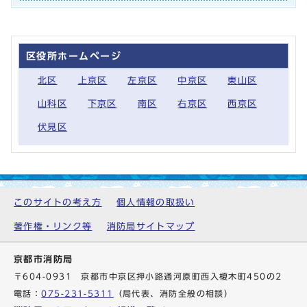
区役所ホームページ
北区
上京区
左京区
中京区
東山区
山科区
下京区
南区
右京区
西京区
伏見区
このサイトの考え方
個人情報の取扱い
著作権・リンク等
消防局サイトマップ
京都市消防局
〒604-0931 京都市中京区押小路通河原町西入榎木町450の2
電話：
075-231-5311
（局代表、消防全般の相談）