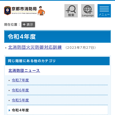
toggle
navigat
メニュー
現在位置：
表示
令和4年度
北消防団火災防御対応訓練
（2023年7月27日）
同じ階層にある他のカテゴリ
北消防団ニュース
令和7年度
令和6年度
令和5年度
令和4年度