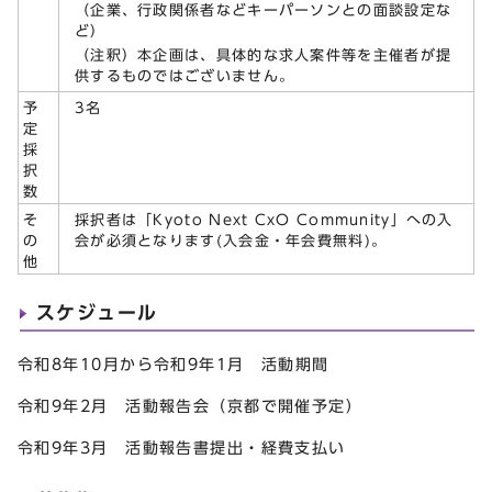
（企業、行政関係者などキーパーソンとの面談設定な
ど）
（注釈）本企画は、具体的な求人案件等を主催者が提
供するものではございません。
3名
予
定
採
択
数
採択者は「Kyoto Next CxO Community」への入
そ
会が必須となります(入会金・年会費無料)。
の
他
スケジュール
令和8年10月から令和9年1月 活動期間
令和9年2月 活動報告会（京都で開催予定）
令和9年3月 活動報告書提出・経費支払い