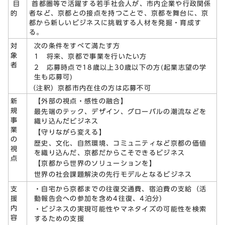
目
首都圏等で活躍する若手社会人が、市内企業や行政関係
的
者など、京都との接点を持つことで、京都を舞台に、京
都から新しいビジネスに挑戦する人材を発掘・育成す
る。
次の条件をすべて満たす方
対
象
1 将来、京都で事業を行いたい方
者
2 応募時点で18歳以上30歳以下の方(起業志望の学
生も応募可)
（注釈）京都市内在住の方は応募不可
【外部の視点・感性の融合】
新
規
最先端のテック、デザイン、グローバルの潮流などを
事
織り込んだビジネス
業
【守りながら変える】
の
歴史、文化、自然環境、コミュニティなど京都の価値
視
を織り込んだ、京都だからこそできるビジネス
点
【京都から世界のソリューションを】
世界の社会課題解決の先行モデルとなるビジネス
・自宅から京都までの往復交通費、宿泊費の支給（活
支
動報告会への参加を含め4往復、4泊分）
援
内
・ビジネスの実現可能性やマネタイズの可能性を検索
容
するための支援