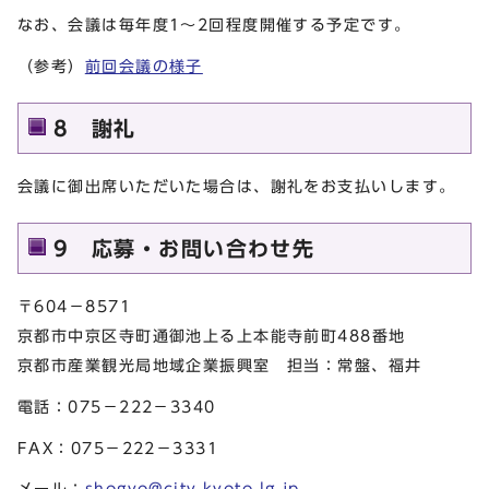
なお、会議は毎年度1～2回程度開催する予定です。
（参考）
前回会議の様子
8 謝礼
会議に御出席いただいた場合は、謝礼をお支払いします。
9 応募・お問い合わせ先
〒604－8571
京都市中京区寺町通御池上る上本能寺前町488番地
京都市産業観光局地域企業振興室 担当：常盤、福井
電話：075－222－3340
FAX：075－222－3331
メール：
shogyo@city.kyoto.lg.jp