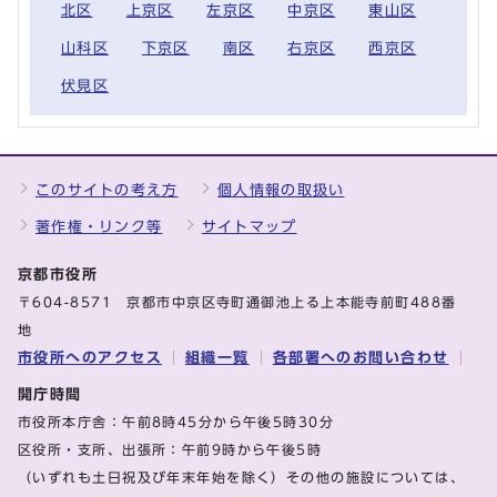
北区
上京区
左京区
中京区
東山区
山科区
下京区
南区
右京区
西京区
伏見区
このサイトの考え方
個人情報の取扱い
著作権・リンク等
サイトマップ
京都市役所
〒604-8571 京都市中京区寺町通御池上る上本能寺前町488番
地
市役所へのアクセス
組織一覧
各部署へのお問い合わせ
開庁時間
市役所本庁舎：午前8時45分から午後5時30分
区役所・支所、出張所：午前9時から午後5時
（いずれも土日祝及び年末年始を除く）その他の施設については、