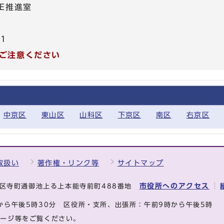
E推進室
21
ご注意ください
中京区
東山区
山科区
下京区
南区
右京区
取扱い
著作権・リンク等
サイトマップ
市役所へのアクセス
中京区寺町通御池上る上本能寺前町488番地
から午後5時30分
区役所・支所、出張所：午前9時から午後5時
ページ等をご覧ください。