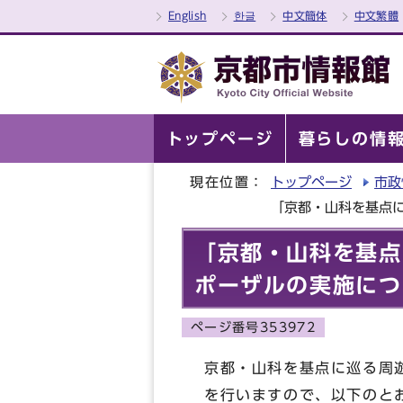
English
한글
中文簡体
中文繁體
トップページ
暮らしの情
現在位置：
トップページ
市政
「京都・山科を基点
「京都・山科を基点
ポーザルの実施につ
ページ番号353972
京都・山科を基点に巡る周
を行いますので、以下のと