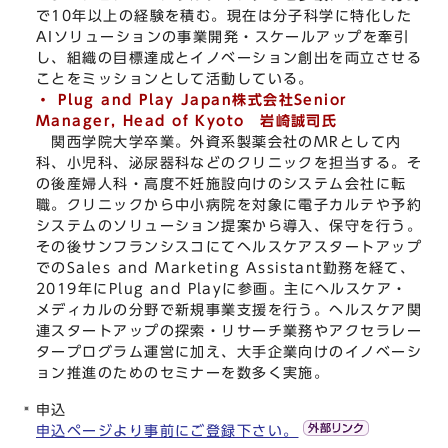
で10年以上の経験を積む。現在は分子科学に特化した
AIソリューションの事業開発・スケールアップを牽引
し、組織の目標達成とイノベーション創出を両立させる
ことをミッションとして活動している。
・ Plug and Play Japan株式会社Senior
Manager, Head of Kyoto
岩崎誠司氏
関西学院大学卒業。外資系製薬会社のMRとして内
科、小児科、泌尿器科などのクリニックを担当する。そ
の後産婦人科・高度不妊施設向けのシステム会社に転
職。クリニックから中小病院を対象に電子カルテや予約
システムのソリューション提案から導入、保守を行う。
その後サンフランシスコにてヘルスケアスタートアップ
でのSales and Marketing Assistant勤務を経て、
2019年にPlug and Playに参画。主にヘルスケア・
メディカルの分野で新規事業支援を行う。ヘルスケア関
連スタートアップの探索・リサーチ業務やアクセラレー
タープログラム運営に加え、大手企業向けのイノベーシ
ョン推進のためのセミナーを数多く実施。
申込
申込ページより事前にご登録下さい。