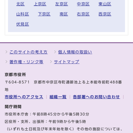
北区
上京区
左京区
中京区
東山区
山科区
下京区
南区
右京区
西京区
伏見区
このサイトの考え方
個人情報の取扱い
著作権・リンク等
サイトマップ
京都市役所
〒604-8571 京都市中京区寺町通御池上る上本能寺前町488番
地
市役所へのアクセス
組織一覧
各部署へのお問い合わせ
開庁時間
市役所本庁舎：午前8時45分から午後5時30分
区役所・支所、出張所：午前9時から午後5時
（いずれも土日祝及び年末年始を除く）その他の施設については、