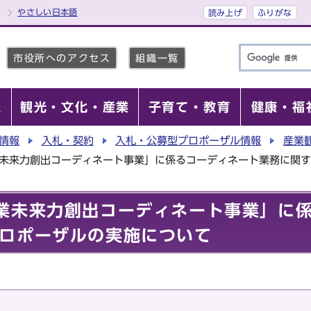
やさしい日本語
読み上げ
ふりがな
市役所へのアクセス
組織一覧
報
観光・文化・産業
子育て・教育
健康・福
情報
入札・契約
入札・公募型プロポーザル情報
産業
業未来力創出コーディネート事業」に係るコーディネート業務に関
業未来力創出コーディネート事業」に
ロポーザルの実施について