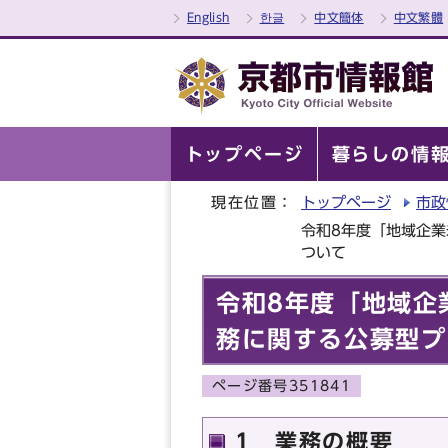
English
한글
中文簡体
中文繁體
トップページ
暮らしの情
現在位置：
トップページ
市政
令和8年度「地域企
ついて
令和8年度「地域企
務に関する公募型プ
ページ番号351841
1 業務の概要