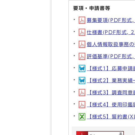
要項・申請書等
募集要項(PDF形式, 
仕様書(PDF形式, 2
個人情報取扱事務の委
評価基準(PDF形式, 
【様式1】応募申請書(
【様式2】業務実績一覧
【様式3】調査同意書（
【様式4】使用印鑑届(
【様式5】誓約書(XLS