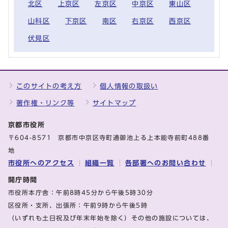
北区
上京区
左京区
中京区
東山区
山科区
下京区
南区
右京区
西京区
伏見区
このサイトの考え方
個人情報の取扱い
著作権・リンク等
サイトマップ
京都市役所
〒604-8571 京都市中京区寺町通御池上る上本能寺前町488番
地
市役所へのアクセス
組織一覧
各部署へのお問い合わせ
開庁時間
市役所本庁舎：午前8時45分から午後5時30分
区役所・支所、出張所：午前9時から午後5時
（いずれも土日祝及び年末年始を除く）その他の施設については、