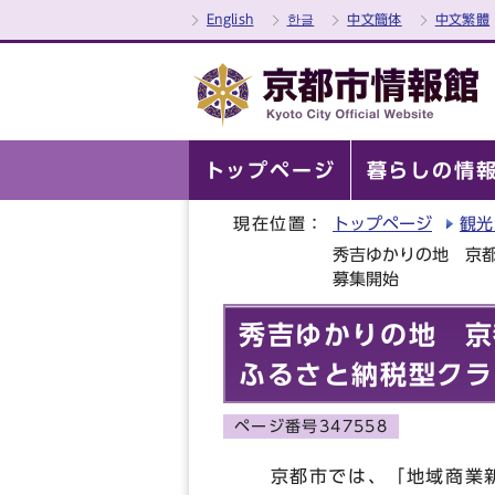
English
한글
中文簡体
中文繁體
トップページ
暮らしの情
現在位置：
トップページ
観光
秀吉ゆかりの地 京
募集開始
秀吉ゆかりの地 
ふるさと納税型クラ
ページ番号347558
京都市では、「地域商業新