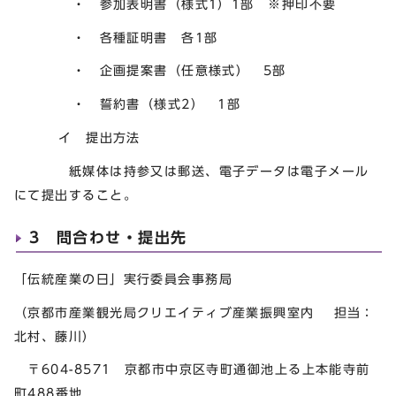
・ 参加表明書（様式1）1部 ※押印不要
・ 各種証明書 各1部
・ 企画提案書（任意様式） 5部
・ 誓約書（様式2） 1部
イ 提出方法
紙媒体は持参又は郵送、電子データは電子メール
にて提出すること。
3 問合わせ・提出先
「伝統産業の日」実行委員会事務局
（京都市産業観光局クリエイティブ産業振興室内 担当：
北村、藤川）
〒604-8571 京都市中京区寺町通御池上る上本能寺前
町488番地