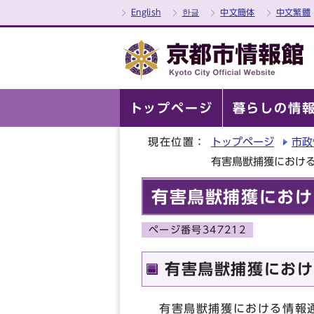
English
한글
中文簡体
中文繁體
トップページ
暮らしの情
現在位置：
トップページ
市政
有害鳥獣捕獲における
有害鳥獣捕獲におけ
ページ番号347212
有害鳥獣捕獲におけ
有害鳥獣捕獲における情報通