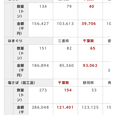
数量
134
79
40
1
（ト
ン）
金額
156,427
103,613
39,706
10,
（千
円）
はまぐり
三重県
千葉県
愛知
数量
151
82
65
（ト
ン）
金額
186,894
85,360
93,062
（千
3,8
円）
塩さば（加工品）
千葉県
静岡県
青森
数量
273
154
53
3
（ト
ン）
金額
286,048
121,401
123,125
15,
（千