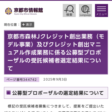
toggle
navigat
メニュー
現在位置：
表示
京都市森林Jクレジット創出業務（モ
デル事業）及びクレジット創出マニ
ュアル作成業務に係る公募型プロポ
ーザルの受託候補者選定結果につい
て
2025年9月3日
ページ番号344742
公募型プロポーザルの選定結果について
標記の受託候補者募集につきまして、提案をご提出いた