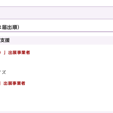
は届出順）
ジ支援
ル）」出展事業者
イズ
）」出展事業者