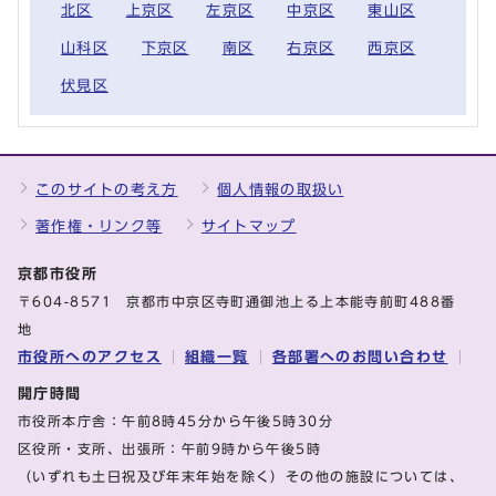
北区
上京区
左京区
中京区
東山区
山科区
下京区
南区
右京区
西京区
伏見区
このサイトの考え方
個人情報の取扱い
著作権・リンク等
サイトマップ
京都市役所
〒604-8571 京都市中京区寺町通御池上る上本能寺前町488番
地
市役所へのアクセス
組織一覧
各部署へのお問い合わせ
開庁時間
市役所本庁舎：午前8時45分から午後5時30分
区役所・支所、出張所：午前9時から午後5時
（いずれも土日祝及び年末年始を除く）その他の施設については、