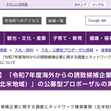
やさしい日本語
読み上げ
ふりがな
市役所へのアクセス
組織一覧
報
観光・文化・産業
子育て・教育
健康・福
情報
入札・契約
入札・公募型プロポーザル情報
産業
】「令和7年度海外からの誘致候補企業に関する調査とネットワー
施について
】「令和7年度海外からの誘致候補企
北米地域）」の公募型プロポーザルの
致候補企業に関する調査とネットワーク構築業務（北米地