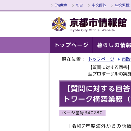
English
한글
中文簡体
中文繁體
トップページ
暮らしの情
現在位置：
トップページ
市政
【質問に対する回答
型プロポーザルの実
【質問に対する回答
トワーク構築業務（
ページ番号340780
「令和7年度海外からの誘