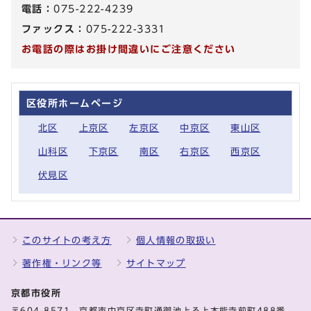
電話：
075-222-4239
ファックス：
075-222-3331
お電話の際はお掛け間違いにご注意ください
区役所ホームページ
北区
上京区
左京区
中京区
東山区
山科区
下京区
南区
右京区
西京区
伏見区
このサイトの考え方
個人情報の取扱い
著作権・リンク等
サイトマップ
京都市役所
〒604-8571 京都市中京区寺町通御池上る上本能寺前町488番