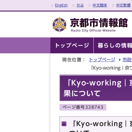
English
한글
中文簡体
中文繁體
トップページ
暮らしの情
現在位置：
トップページ
市政
「Kyo-worki
「Kyo-worki
果について
ページ番号338743
「Kyo-worki