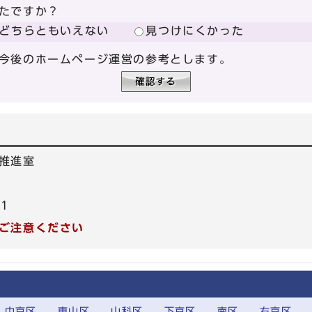
たですか？
どちらともいえない
見つけにくかった
今後のホームページ運営の参考とします。
推進室
31
ご注意ください
中京区
東山区
山科区
下京区
南区
右京区