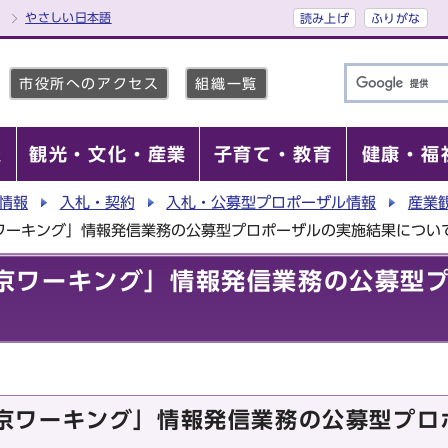
やさしい日本語
読み上げ
ふりがな
市役所へのアクセス
組織一覧
報
観光・文化・産業
子育て・教育
健康・福
情報
入札・契約
入札・公募型プロポーザル情報
産業
ng｜京ワーキング」情報発信業務の公募型プロポーザルの実施結果につい
ng｜京ワーキング」情報発信業務の公募
ng｜京ワーキング」情報発信業務の公募型プ