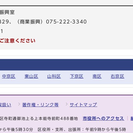
振興室
329、（商業振興）075-222-3340
31
ご注意ください
中京区
東山区
山科区
下京区
南区
右京区
取扱い
著作権・リンク等
サイトマップ
市役所へのアクセス
中京区寺町通御池上る上本能寺前町488番地
から午後5時30分
区役所・支所、出張所：午前9時から午後5時