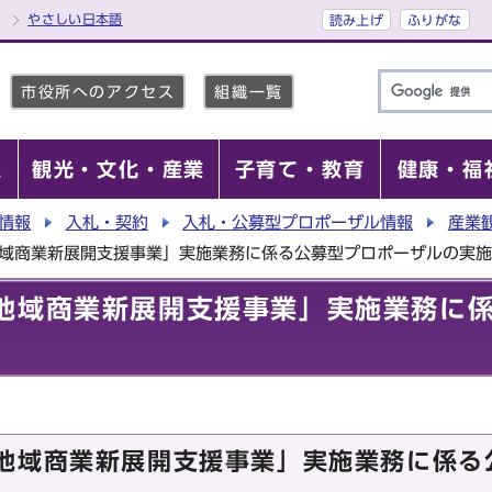
やさしい日本語
読み上げ
ふりがな
市役所へのアクセス
組織一覧
報
観光・文化・産業
子育て・教育
健康・福
情報
入札・契約
入札・公募型プロポーザル情報
産業
地域商業新展開支援事業」実施業務に係る公募型プロポーザルの実
地域商業新展開支援事業」実施業務に
地域商業新展開支援事業」実施業務に係る