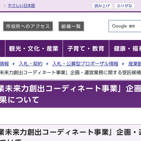
やさしい日本語
読み上げ
ふりがな
市役所へのアクセス
組織一覧
報
観光・文化・産業
子育て・教育
健康・福
情報
入札・契約
入札・公募型プロポーザル情報
産業
業未来力創出コーディネート事業」企画・運営業務に関する受託候
業未来力創出コーディネート事業」企
果について
業未来力創出コーディネート事業」企画・