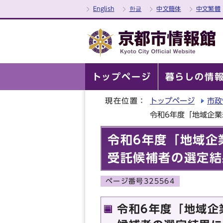
English
한글
中文簡体
中文繁體
トップページ
暮らしの情
現在位置：
トップページ
市政
令和6年度「地域企
令和6年度「地域企
受託候補者の選定結
ページ番号325564
令和6年度「地域企