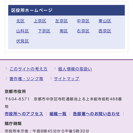
区役所ホームページ
北区
上京区
左京区
中京区
東山区
山科区
下京区
南区
右京区
西京区
伏見区
このサイトの考え方
個人情報の取扱い
著作権・リンク等
サイトマップ
京都市役所
〒604-8571 京都市中京区寺町通御池上る上本能寺前町488番
地
市役所へのアクセス
組織一覧
各部署へのお問い合わせ
開庁時間
市役所本庁舎：午前8時45分から午後5時30分