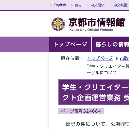
English
한글
中文簡体
中文繁體
トップページ
暮らしの情
現在位置：
トップページ
市政
学生・クリエイター等
ーザルについて
学生・クリエイター
クト企画運営業務 
ページ番号324684
標記の件について、公募型