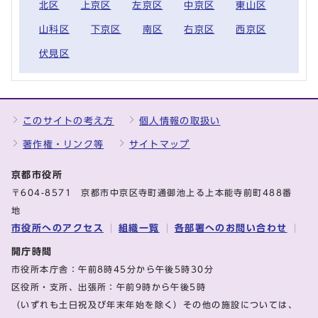
北区
上京区
左京区
中京区
東山区
山科区
下京区
南区
右京区
西京区
伏見区
このサイトの考え方
個人情報の取扱い
著作権・リンク等
サイトマップ
京都市役所
〒604-8571 京都市中京区寺町通御池上る上本能寺前町488番
地
市役所へのアクセス
組織一覧
各部署へのお問い合わせ
開庁時間
市役所本庁舎：午前8時45分から午後5時30分
区役所・支所、出張所：午前9時から午後5時
（いずれも土日祝及び年末年始を除く）その他の施設については、