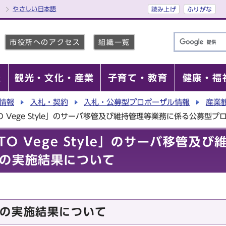
やさしい日本語
読み上げ
ふりがな
市役所へのアクセス
組織一覧
報
観光・文化・産業
子育て・教育
健康・福
情報
入札・契約
入札・公募型プロポーザル情報
産業
O Vege Style」のサーバ移管及び維持管理等業務に係る公募型
TO Vege Style」のサーバ移管及
の実施結果について
の実施結果について