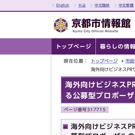
English
한글
中文簡体
中文繁體
トップページ
暮らしの情
現在位置：
トップページ
市政
海外向けビジネスP
海外向けビジネスP
る公募型プロポーザ
ページ番号317715
海外向けビジネスP