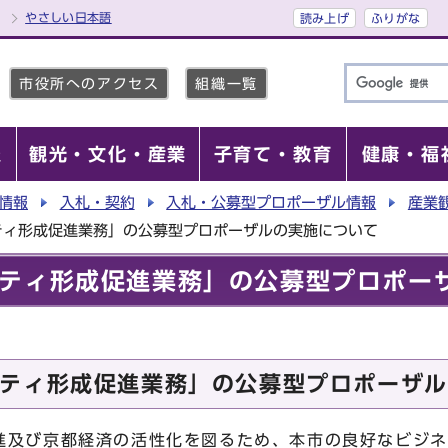
やさしい日本語
読み上げ
ふりがな
市役所へのアクセス
組織一覧
報
観光・文化・産業
子育て・教育
健康・福
情報
入札・契約
入札・公募型プロポーザル情報
産業
ティ形成促進業務」の公募型プロポーザルの実施について
ティ形成促進業務」の公募型プロポー
ティ形成促進業務」の公募型プロポーザル
及び京都経済の活性化を図るため、本市の良好なビジネ