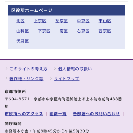
区役所ホームページ
北区
上京区
左京区
中京区
東山区
山科区
下京区
南区
右京区
西京区
伏見区
このサイトの考え方
個人情報の取扱い
著作権・リンク等
サイトマップ
京都市役所
〒604-8571 京都市中京区寺町通御池上る上本能寺前町488番
地
市役所へのアクセス
組織一覧
各部署へのお問い合わせ
開庁時間
市役所本庁舎：午前8時45分から午後5時30分