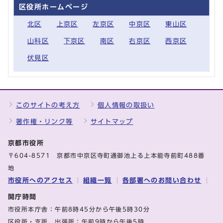
区役所ホームページ
北区
上京区
左京区
中京区
東山区
山科区
下京区
南区
右京区
西京区
伏見区
このサイトの考え方
個人情報の取扱い
著作権・リンク等
サイトマップ
京都市役所
〒604-8571 京都市中京区寺町通御池上る上本能寺前町488番
地
市役所へのアクセス
組織一覧
各部署へのお問い合わせ
開庁時間
市役所本庁舎：午前8時45分から午後5時30分
区役所・支所、出張所：午前9時から午後5時