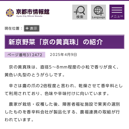
toggle
navigat
メニュー
現在位置：
表示
新京野菜「京の黄真珠」の紹介
2025年4月9日
ページ番号312472
京の黄真珠は、直径5～8mm程度の小粒で香りが良く、
黄色い丸型のとうがらしです。
辛さは鷹の爪の2倍程度と言われ、乾燥させて香辛料とし
て利用されており、色味や辛味付けに向いています。
農家が栽培・収穫した後、障害者福祉施設で果実の選別
したものを香辛料会社が製品化する、農福連携の取組が行
われています。