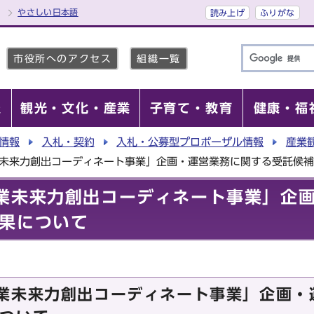
やさしい日本語
読み上げ
ふりがな
市役所へのアクセス
組織一覧
報
観光・文化・産業
子育て・教育
健康・福
情報
入札・契約
入札・公募型プロポーザル情報
産業
業未来力創出コーディネート事業」企画・運営業務に関する受託候
業未来力創出コーディネート事業」企
果について
業未来力創出コーディネート事業」企画・