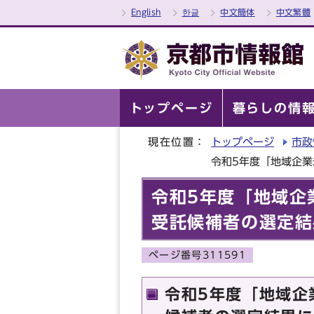
English
한글
中文簡体
中文繁體
トップページ
暮らしの情
現在位置：
トップページ
市政
令和5年度「地域企
令和5年度「地域企
受託候補者の選定結
ページ番号311591
令和5年度「地域企