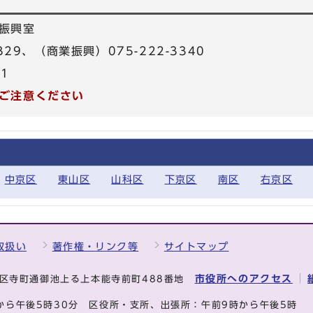
振興室
329、（商業振興）075-222-3340
31
ご注意ください
中京区
東山区
山科区
下京区
南区
右京区
取扱い
著作権・リンク等
サイトマップ
市役所へのアクセス
中京区寺町通御池上る上本能寺前町488番地
から午後5時30分
区役所・支所、出張所：午前9時から午後5時