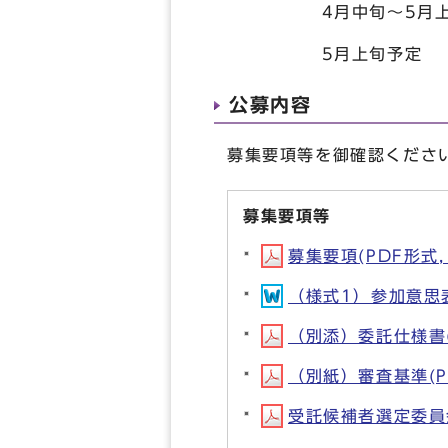
4月中旬～5月上旬
5月上旬予定 
公募内容
募集要項等を御確認くださ
募集要項等
募集要項(PDF形式, 
（様式1）参加意思表明
（別添）委託仕様書(P
（別紙）審査基準(PD
受託候補者選定委員会設