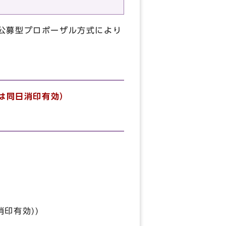
公募型プロポーザル方式により
合は同日消印有効）
印有効))