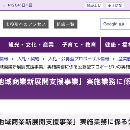
やさしい日本語
読み上げ
ふりがな
市役所へのアクセス
組織一覧
報
観光・文化・産業
子育て・教育
健康・福
情報
入札・契約
入札・公募型プロポーザル情報
産業
地域商業新展開支援事業」実施業務に係る公募型プロポーザルの実
地域商業新展開支援事業」実施業務に
地域商業新展開支援事業」実施業務に係る