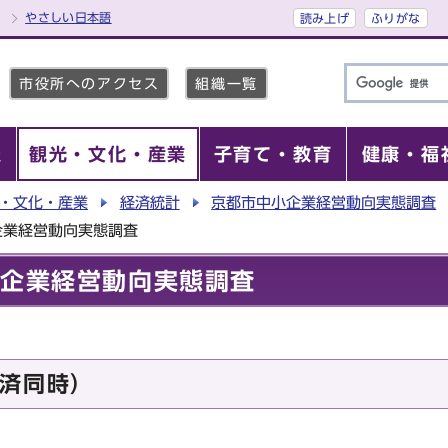
やさしい日本語
読み上げ
ふりがな
市役所へのアクセス
組織一覧
報
観光・文化・産業
子育て・教育
健康・福
・文化・産業
経済統計
京都市中小企業経営動向実態調査
企業経営動向実態調査
小企業経営動向実態調査
済同時）