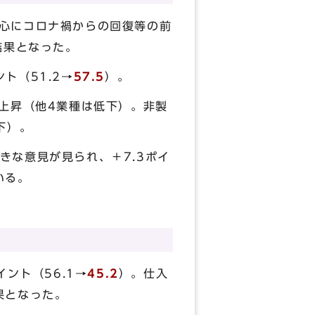
心にコロナ禍からの回復等の前
結果となった。
ト（51.2→
57.5
）。
上昇（他4業種は低下）。非製
下）。
きな意見が見られ、＋7.3ポイ
いる。
ント（56.1→
45.2
）。仕入
果となった。