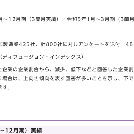
月～12月期（3箇月実績）／令和5年1月～3月期（3箇
非製造業425社、計800社に対しアンケートを送付。48
ndex（ディフュージョン・インデックス）
企業の企業割合から、減少、低下などと回答した企業割
る場合は、上向き傾向を表す回答が多いことを示し、下で
示す。
～12月期）実績