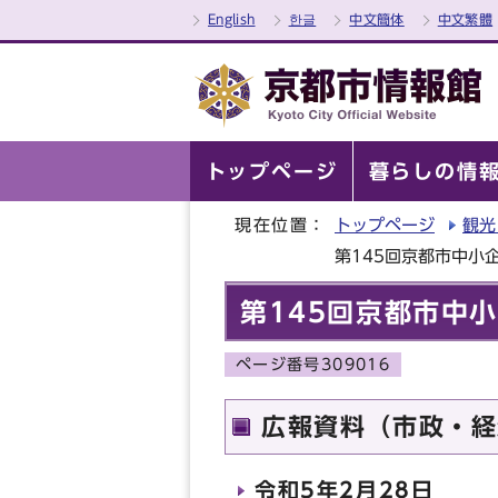
English
한글
中文簡体
中文繁體
トップページ
暮らしの情
現在位置：
トップページ
観光
第145回京都市中小
第145回京都市中
ページ番号309016
広報資料（市政・経
令和5年2月28日