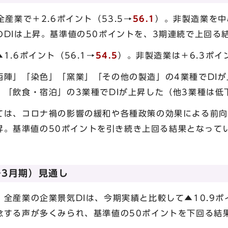
産業で＋2.6ポイント（53.5→
56.1
）。非製造業を中
DIは上昇。基準値の50ポイントを、3期連続で上回る
.6ポイント（56.1→
54.5
）。非製造業は＋6.3ポイン
西陣」「染色」「窯業」「その他の製造」の4業種でDIが
」「飲食・宿泊」の3業種でDIが上昇した（他3業種は低
ては、コロナ禍の影響の緩和や各種政策の効果による前向
昇。基準値の50ポイントを引き続き上回る結果となって
～3月期）見通し
全産業の企業景気DIは、今期実績と比較して▲10.9ポイ
念する声が多くみられ、基準値の50ポイントを下回る結