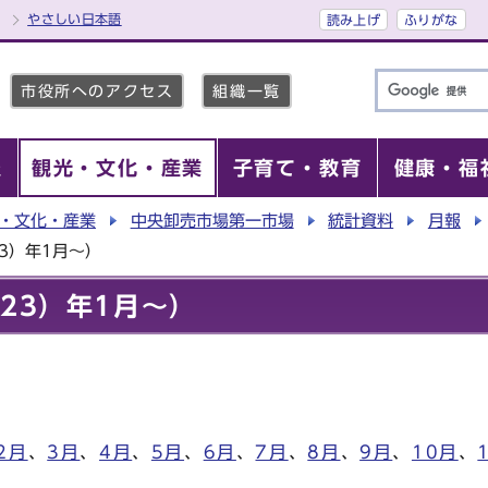
やさしい日本語
読み上げ
ふりがな
市役所へのアクセス
組織一覧
報
観光・文化・産業
子育て・教育
健康・福
・文化・産業
中央卸売市場第一市場
統計資料
月報
3）年1月～）
23）年1月～）
2月
、
3月
、
4月
、
5月
、
6月
、
7月
、
8月
、
9月
、
10月
、