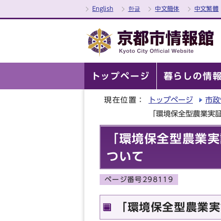
English
한글
中文簡体
中文繁體
トップページ
暮らしの情
現在位置：
トップページ
市政
「環境保全型農業実
「環境保全型農業実
ついて
ページ番号298119
「環境保全型農業実