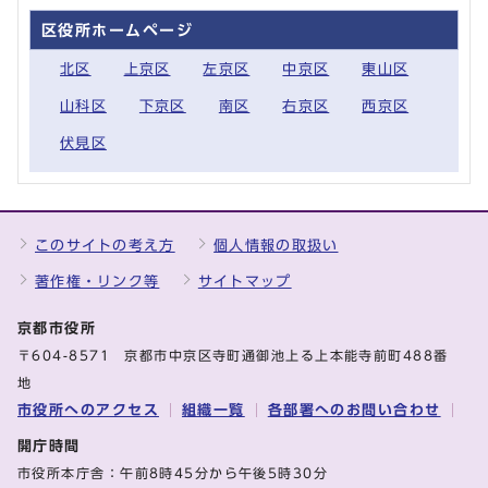
区役所ホームページ
北区
上京区
左京区
中京区
東山区
山科区
下京区
南区
右京区
西京区
伏見区
このサイトの考え方
個人情報の取扱い
著作権・リンク等
サイトマップ
京都市役所
〒604-8571 京都市中京区寺町通御池上る上本能寺前町488番
地
市役所へのアクセス
組織一覧
各部署へのお問い合わせ
開庁時間
市役所本庁舎：午前8時45分から午後5時30分