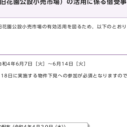
旧花園公設小売市場）の活用に係る借受事
花園公設小売市場の有効活用を図るため，以下のとおり
和4年6月7日［火］～6月14日［火］
18日に実施する物件下見への参加が必須となりますの