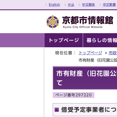
English
한글
中文簡体
中文繁體
トップページ
暮らしの情
現在位置：
トップページ
市政
市有財産（旧花園公
市有財産（旧花園公
て
ページ番号297220
借受予定事業者につ