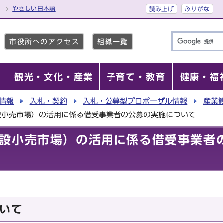
やさしい日本語
読み上げ
ふりがな
市役所へのアクセス
組織一覧
報
観光・文化・産業
子育て・教育
健康・福
情報
入札・契約
入札・公募型プロポーザル情報
産業
設小売市場）の活用に係る借受事業者の公募の実施について
設小売市場）の活用に係る借受事業者
いて