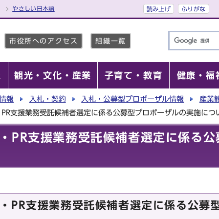
やさしい日本語
読み上げ
ふりがな
市役所へのアクセス
組織一覧
報
観光・文化・産業
子育て・教育
健康・福
情報
入札・契約
入札・公募型プロポーザル情報
産業
・PR支援業務受託候補者選定に係る公募型プロポーザルの実施につ
・PR支援業務受託候補者選定に係る公
・PR支援業務受託候補者選定に係る公募