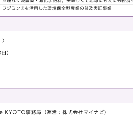
無理なく減農薬・減化学肥料，美味しくて地球にも人にも経済
フジミン®を活用した環境保全型農業の普及実証事業
）〉
曜日）
lenge KYOTO事務局（運営：株式会社マイナビ）