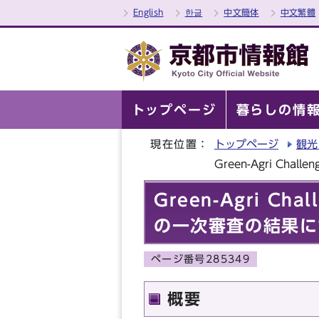
English
한글
中文簡体
中文繁體
トップページ
暮らしの情
現在位置：
トップページ
観光
Green-Agri C
Green-Agri C
の一次審査の結果に
ページ番号285349
概要