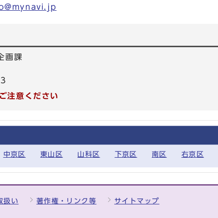
to@mynavi.jp
企画課
53
ご注意ください
中京区
東山区
山科区
下京区
南区
右京区
取扱い
著作権・リンク等
サイトマップ