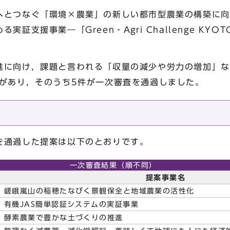
とつなぐ「環境×農業」の新しい都市型農業の構築に向
証支援事業―「Green‐Agri Challenge KYO
に向け，課題と言われる「収量の減少や労力の増加」な
案があり，そのうち5件が一次審査を通過しました。
通過した提案は以下のとおりです。
一次審査結果（順不同）
提案事業名
嵯峨嵐山の稲穂たなびく景観保全と地域農業の活性化
有機JAS簡単認証システムの実証事業
酵素農業で豊かな土づくりの推進