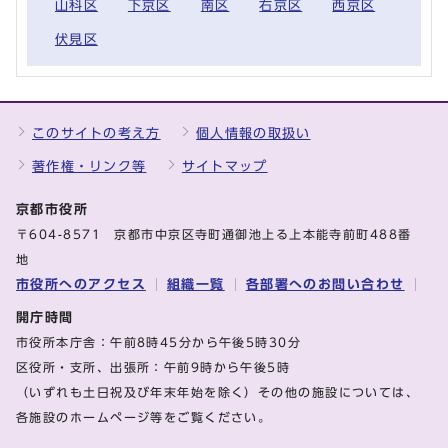
山科区
下京区
南区
右京区
西京区
伏見区
このサイトの考え方
個人情報の取扱い
著作権・リンク等
サイトマップ
京都市役所
〒604-8571 京都市中京区寺町通御池上る上本能寺前町488番
地
市役所へのアクセス
組織一覧
各部署へのお問い合わせ
開庁時間
市役所本庁舎：午前8時45分から午後5時30分
区役所・支所、出張所：午前9時から午後5時
（いずれも土日祝及び年末年始を除く）その他の施設については、
各施設のホームページ等をご覧ください。